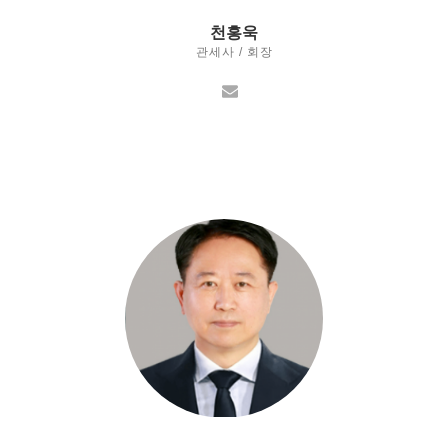
천홍욱
관세사 / 회장